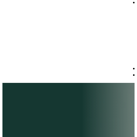
Sind Sie bereit, mit uns
durchzustarten?
Jeden Tag treffen Sie als Unternehmer
positive oder negative Entscheidungen, die
maßgeblichen Einfluss auf Ihren Erfolg
haben. Einen ersten kostenfreien