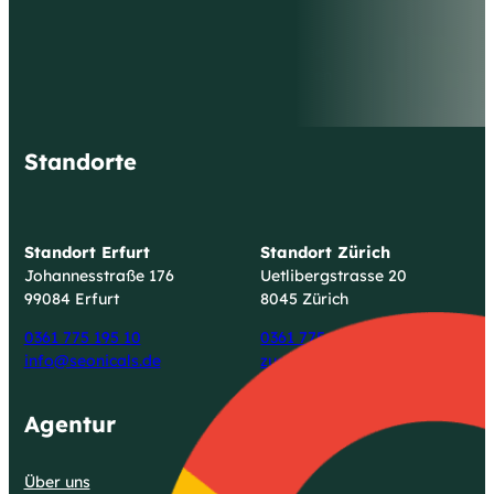
Beratungstermin mit uns zu vereinbaren,
verbessert in jedem Fall Ihre
unternehmerische Entwicklung. Zögern Sie
daher nicht und lassen Sie sich von unseren
Möglichkeiten und Ideen begeistern!
Standorte
Standort Erfurt
Standort Zürich
Johannesstraße 176
Uetlibergstrasse 20
99084 Erfurt
8045 Zürich
0361 775 195 10
0361 775 195 10
info@seonicals.de
zuerich@seonicals.de
Agentur
Über uns