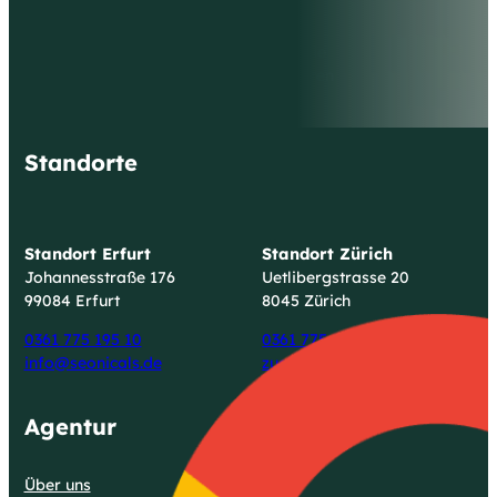
Beratungstermin mit uns zu vereinbaren,
verbessert in jedem Fall Ihre
unternehmerische Entwicklung. Zögern Sie
daher nicht und lassen Sie sich von unseren
Möglichkeiten und Ideen begeistern!
Standorte
Standort Erfurt
Standort Zürich
Johannesstraße 176
Uetlibergstrasse 20
99084 Erfurt
8045 Zürich
0361 775 195 10
0361 775 195 10
info@seonicals.de
zuerich@seonicals.de
Agentur
Über uns