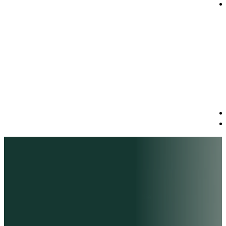
Sind Sie bereit, mit uns
durchzustarten?
Jeden Tag treffen Sie als Unternehmer
positive oder negative Entscheidungen, die
maßgeblichen Einfluss auf Ihren Erfolg
haben. Einen ersten kostenfreien