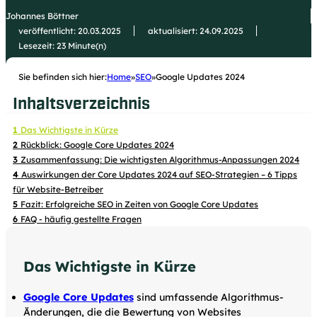
Johannes Böttner
veröffentlicht: 20.03.2025
aktualisiert: 24.09.2025
Lesezeit: 23 Minute(n)
Sie befinden sich hier:
Home
SEO
Google Updates 2024
Inhaltsverzeichnis
Das Wichtigste in Kürze
Rückblick: Google Core Updates 2024
Was sind Google Core Updates?
Zusammenfassung: Die wichtigsten Algorithmus-Anpassungen 2024
Zusammenfassung der Updates in 2024
Content-Qualität und Relevanz
Auswirkungen der Core Updates 2024 auf SEO-Strategien – 6 Tipps
für Website-Betreiber
Gewinner und Verlierer
Bedeutung von E-E-A-T (Experience, Expertise, Authoritativeness,
Core Update vom März 2024
Trustworthiness)
Anpassung von Content-Strategien
Fazit: Erfolgreiche SEO in Zeiten von Google Core Updates
Core Update vom August 2024
Beispiel 1: lionshome.de
Veränderungen in der Bewertung von Backlinks
Technische SEO
FAQ - häufig gestellte Fragen
Core Update vom Dezember 2024
Beispiel 2: ladenzeile.de
Verbesserte Nutzererfahrung und Page Experience
Backlinks
Was ist ein Google Core Update?
Spam Update vom Dezember 2024
Beispiel 3: private-immobilienangebote.de
Interne und externe Verlinkungen strategisch nutzen
Wie oft macht Google ein Update?
Das Wichtigste in Kürze
Nutzerzentrierung und User Experience verbessern
Was ist Helpful Content?
Interne Verlinkungen – das Fundament einer guten
Wer sind die Gewinner der Google Core Updates 2024?
Seitenarchitektur
Wer sind die Verlierer der Google Core Updates 2024?
Externe Verlinkungen – Vertrauen durch seriöse Quellen aufbauen
Google Core Updates
sind umfassende Algorithmus-
Änderungen, die die Bewertung von Websites